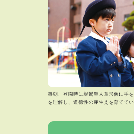
毎朝、登園時に親鸞聖人童形像に手
を理解し、道徳性の芽生えを育てて