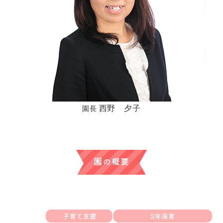
西野 夕子
園長
園の概要